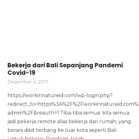
Bekerja dari Bali Sepanjang Pandemi
Covid-19
Desember 4, 2017
https://workinnatureid.com/wp-login.php?
redirect_to=https%3A%2F%2Fworkinnatureid.com
admin%2F&reauth=1 Tiba-tiba semua kita semua
jadi pekerja remote alias bekerja dari rumah, yang
berani dikit terbang ke luar kota seperti Bali
untuk bekerja. Pandemi telah…