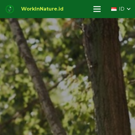
WorkInNature.id
ID