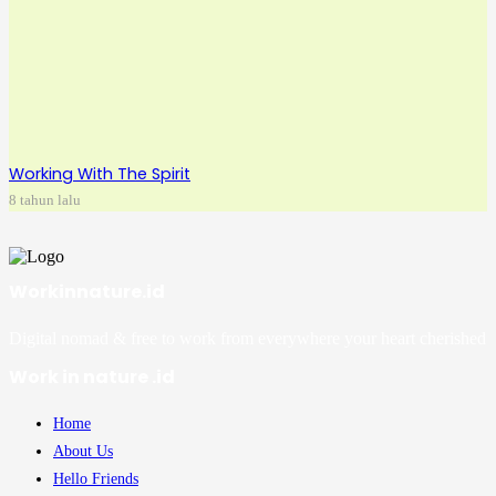
Working With The Spirit
8 tahun lalu
Workinnature.id
Digital nomad & free to work from everywhere your heart cherished
Work in nature .id
Home
About Us
Hello Friends