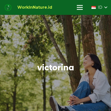
WorkInNature.id
ID
victorina