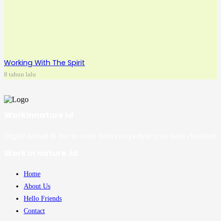
Working With The Spirit
8 tahun lalu
Workinnature.id
Digital nomad & free to work from everywhere your heart cherished
Work in nature .id
Home
About Us
Hello Friends
Contact