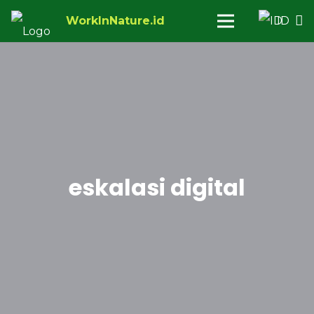
WorkInNature.id
ID
eskalasi digital