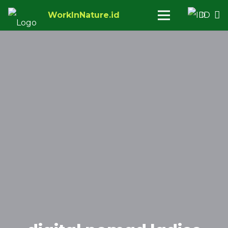
WorkInNature.id
ID