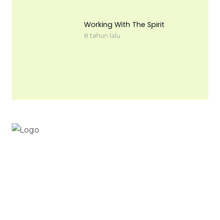
Working With The Spirit
8 tahun lalu
Workinnature.id
Digital nomad & free to work from everywhere
your heart cherished
Work in nature .id