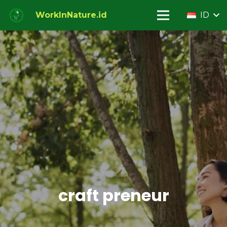
WorkInNature.id
ID
craft preneur