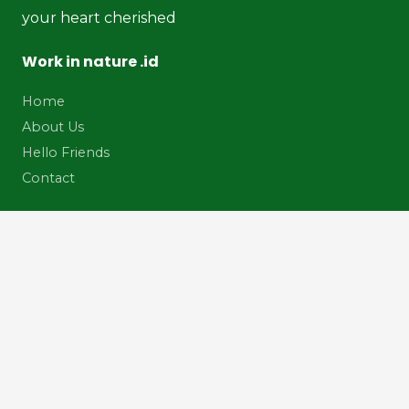
your heart cherished
Work in nature .id
Home
About Us
Hello Friends
Contact
Talent Development Solutions
Courses
Coaching
Training
Our Services