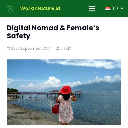
WorkInNature.id
ID
Digital Nomad & Female’s
Safety
25th September 2017
vika17