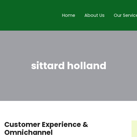
Home
About Us
Our Servic
sittard holland
Customer Experience &
Omnichannel