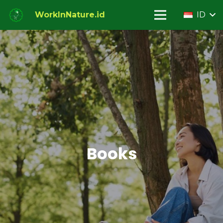
WorkInNature.id
ID
Books